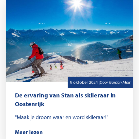
,
Geschreven door
9 oktober 2024
|
Door
Gordon Moir
De ervaring van Stan als skileraar in
Oostenrijk
"Maak je droom waar en word skileraar!"
Meer lezen