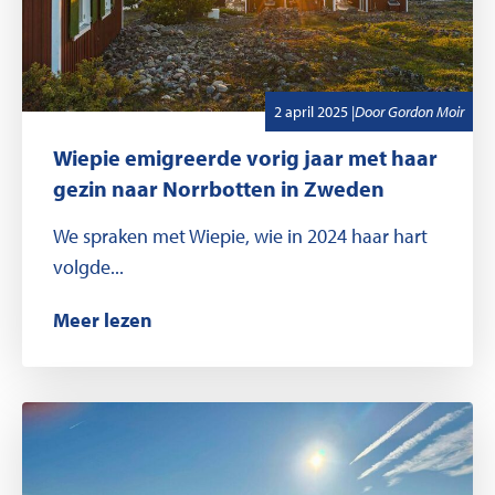
,
Geschreven door
2 april 2025
|
Door
Gordon Moir
Wiepie emigreerde vorig jaar met haar
gezin naar Norrbotten in Zweden
We spraken met Wiepie, wie in 2024 haar hart
volgde...
Meer lezen