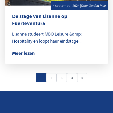
,
Geschreven door
4 september 2024
|
Door
Gordon Moir
De stage van Lisanne op
Fuerteventura
Lisanne studeert MBO Leisure &amp;
Hospitality en loopt haar eindstage...
Meer lezen
1
2
3
4
»