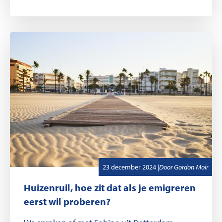
,
Geschreven door
23 december 2024
|
Door
Gordon Moir
Huizenruil, hoe zit dat als je emigreren
eerst wil proberen?