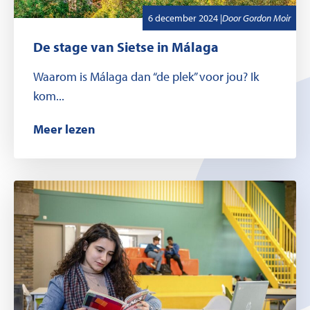
,
Geschreven door
6 december 2024
|
Door
Gordon Moir
De stage van Sietse in Málaga
Waarom is Málaga dan “de plek” voor jou? Ik
kom...
Meer lezen