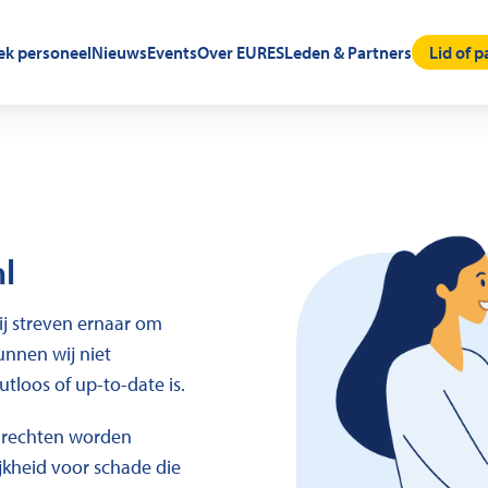
oek personeel
Nieuws
Events
Over EURES
Leden & Partners
Lid of 
l
j streven ernaar om
unnen wij niet
utloos of up-to-date is.
 rechten worden
kheid voor schade die