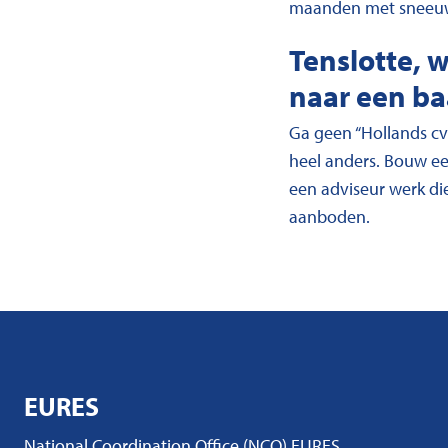
maanden met sneeuw z
Tenslotte, 
naar een b
Ga geen “Hollands cv”
heel anders. Bouw ee
een adviseur werk di
aanboden.
EURES
National Coordination Office (NCO) EURES