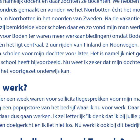
is namelijk docent en daar zochten ze docenten. We hebben
rondreis gemaakt en vonden we het Norrbotten écht het moo
n in Norrbotten in het noorden van Zweden. Na de vakantie
zij bemiddelde voor scholen daar en zo vond mijn man werk
 voor Boden (er waren meer werkaanbiedingen) omdat Boden
n het ligt centraal, 2 uur rijden van Finland en Noorwegen,
scholen voor mijn dochter voor later. Het is namelijk niet ge
school heeft bijvoorbeeld. Nu weet ik zeker dat mijn dochte
r het voortgezet onderwijs kan.
j werk?
ier een week waren voor sollicitatiegesprekken voor mijn man
g een popupstore van het bedrijf waar ik nu voor werk. Daar
ar dus gaan werken. Ik zei letterlijk “ik denk dat ik bij julli
en doelgericht en ik liet niet los. Nu werk ik ook bij dit bedri