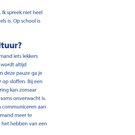
Ik spreek niet heel
ls is. Op school is
ltuur?
emand iets lekkers
wordt altijd
in deze pauze ga je
 op sloffen. Bij een
dering kan zomaar
e soms onverwacht is.
van communiceren aan
niemand meer te
e, het hebben van een