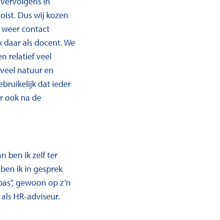
 vervolgens in
ist. Dus wij kozen
 weer contact
 daar als docent. We
 relatief veel
 veel natuur en
bruikelijk dat ieder
r ook na de
 ben ik zelf ter
 ben ik in gesprek
e pas”, gewoon op z’n
jf als HR-adviseur.