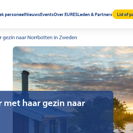
oek personeel
Nieuws
Events
Over EURES
Leden & Partners
Lid of 
r gezin naar Norrbotten in Zweden
r met haar gezin naar