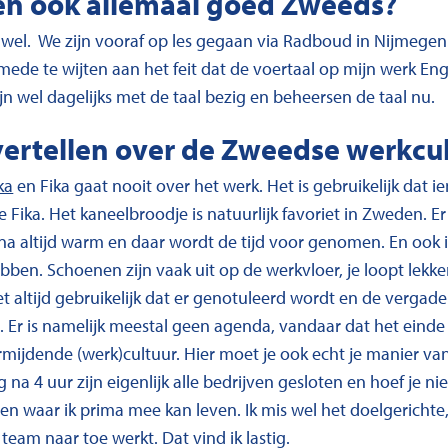
ken ook allemaal goed Zweeds?
wel. We zijn vooraf op les gegaan via Radboud in Nijmegen. 
ede te wijten aan het feit dat de voertaal op mijn werk Enge
ijn wel dagelijks met de taal bezig en beheersen de taal nu.
vertellen over de Zweedse werkcu
ka
en Fika gaat nooit over het werk. Het is gebruikelijk dat i
Fika. Het kaneelbroodje is natuurlijk favoriet in Zweden. Er 
jna altijd warm en daar wordt de tijd voor genomen. En ook 
bben. Schoenen zijn vaak uit op de werkvloer, je loopt lekker
et altijd gebruikelijk dat er genotuleerd wordt en de verga
n. Er is namelijk meestal geen agenda, vandaar dat het eind
vermijdende (werk)cultuur. Hier moet je ook echt je manier 
 na 4 uur zijn eigenlijk alle bedrijven gesloten en hoef je 
cten waar ik prima mee kan leven. Ik mis wel het doelgericht
team naar toe werkt. Dat vind ik lastig.