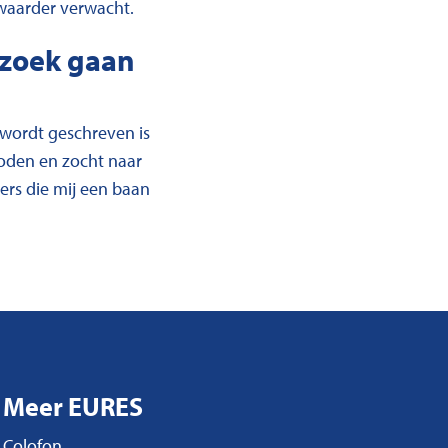
 zwaarder verwacht.
p zoek gaan
f wordt geschreven is
Boden en zocht naar
ers die mij een baan
Meer EURES
Colofon