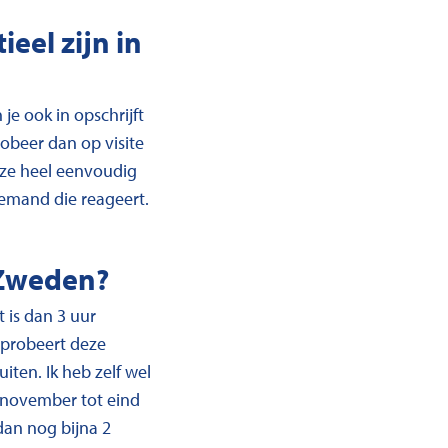
eel zijn in
je ook in opschrijft
robeer dan op visite
t ze heel eenvoudig
 iemand die reageert.
 Zweden?
t is dan 3 uur
 probeert deze
iten. Ik heb zelf wel
n november tot eind
dan nog bijna 2