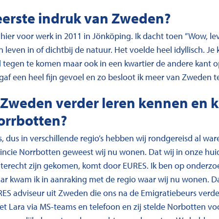
eerste indruk van Zweden?
k hier voor werk in 2011 in Jönköping. Ik dacht toen ”Wow, l
 leven in of dichtbij de natuur. Het voelde heel idyllisch. Je
 tegen te komen maar ook in een kwartier de andere kant op 
gaf een heel fijn gevoel en zo besloot ik meer van Zweden 
 Zweden verder leren kennen en k
orrbotten?
s, dus in verschillende regio’s hebben wij rondgereisd al w
vincie Norrbotten geweest wij nu wonen. Dat wij in onze hu
 terecht zijn gekomen, komt door EURES. Ik ben op onderzo
ar kwam ik in aanraking met de regio waar wij nu wonen. Da
ES adviseur uit Zweden die ons na de Emigratiebeurs verde
 Lara via MS-teams en telefoon en zij stelde Norbotten voor,