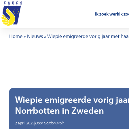
Ga naar de inhoud
Ik zoek werk
Ik z
Home
»
Nieuws
»
Wiepie emigreerde vorig jaar met haa
Wiepie emigreerde vorig jaa
Norrbotten in Zweden
,
Geschreven door
2 april 2025
|
Door
Gordon Moir