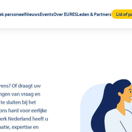
oek personeel
Nieuws
Events
Over EURES
Leden & Partners
Lid of 
rens? Of draagt uw
engen van vraag en
e sluiten bij het
s hard voor eerlijke
werk Nederland heeft u
tie, expertise en