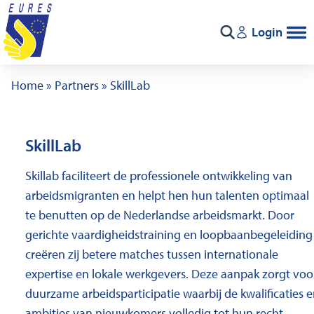
Ga naar de inhoud
Login
Zoeken
Home
»
Partners
»
SkillLab
SkillLab
Skillab faciliteert de professionele ontwikkeling van
arbeidsmigranten en helpt hen hun talenten optimaal
te benutten op de Nederlandse arbeidsmarkt. Door
gerichte vaardigheidstraining en loopbaanbegeleiding
creëren zij betere matches tussen internationale
expertise en lokale werkgevers. Deze aanpak zorgt voo
duurzame arbeidsparticipatie waarbij de kwalificaties 
ambities van nieuwkomers volledig tot hun recht