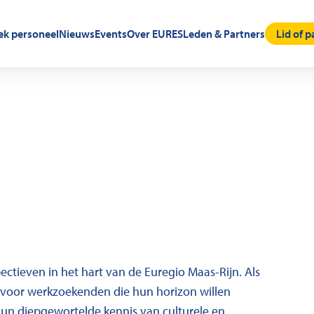
oek personeel
Nieuws
Events
Over EURES
Leden & Partners
Lid of 
tieven in het hart van de Euregio Maas-Rijn. Als
n voor werkzoekenden die hun horizon willen
hun diepgewortelde kennis van culturele en