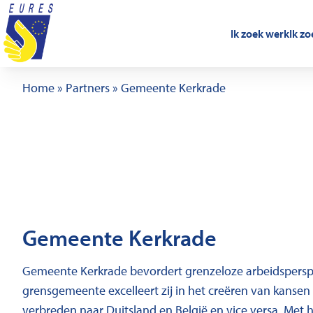
Ga naar de inhoud
Ik zoek werk
Ik z
Home
»
Partners
»
Gemeente Kerkrade
Gemeente Kerkrade
Gemeente Kerkrade bevordert grenzeloze arbeidsperspec
grensgemeente excelleert zij in het creëren van kanse
verbreden naar Duitsland en België en vice versa. Met 