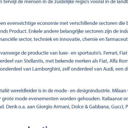
ten terwijl de mensen in de zuidelijke regio’s vooral in de la
ë een evenwichtige economie met verschillende sectoren die 
nds Product. Enkele andere belangrijke sectoren zijn de indu
inanciële sector, techniek en innovatie, chemie en farmaceut
 vanwege de productie van luxe- en sportauto’s. Ferrari, Fiat
rdeel van Stellantis, met bekende merken als Fiat, Alfa Ro
u onderdeel van Lamborghini, zelf onderdeel van Audi, een di
Italië wereldleider is in de mode- en designindustrie. Milaan
 grote mode evenementen worden gehouden. Italiaanse o
nd. Denk o.a. aan Giorgio Armani, Dolce & Gabbana, Gucci, P