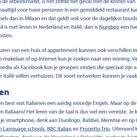
in de arbeidsmarkt, is het zelfde het geval met de kosten v
aaltijd voor twee personen in een gemiddeld restaurant k
pels dan in Milaan en dat geldt ook voor de dagelijkse bood
l is met leven in Nederland en Italië, dan is
Numbeo
een ha
osten.
uren van een huis of appartement kunnen ook verschillen in
le makelaar of op internet kun je zoeken naar een woning. 
 media als Facebook kun je groepen vinden die speciaal zij
r Italië willen verhuizen. Dit soort netwerken kunnen je va
ren
 best wat Italianen een aardig woordje Engels. Maar op de 
Italiaans! Het leren van de taal is dus wel een vereiste. Je 
p je smartphone, denk aan Duolingo, Babbel, Memrise en op i
an Language schools
,
BBC Italian
en
Progetto Trio
. Uiteraard 