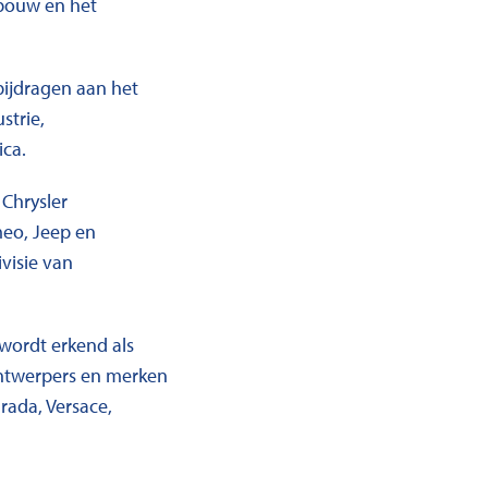
ndbouw en het
bijdragen aan het
strie,
ica.
 Chrysler
meo, Jeep en
visie van
 wordt erkend als
ntwerpers en merken
rada, Versace,