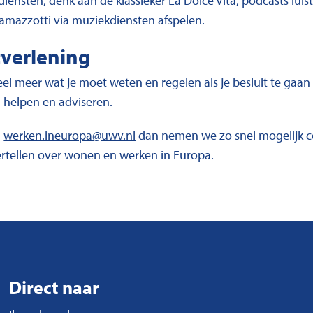
diensten, denk aan de klassieker La Dolce Vita, podcasts luis
Ramazzotti via muziekdiensten afspelen.
tverlening
veel meer wat je moet weten en regelen als je besluit te gaa
 helpen en adviseren.
r
werken.ineuropa@uwv.nl
dan nemen we zo snel mogelijk c
ertellen over wonen en werken in Europa.
Direct naar