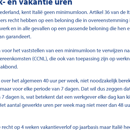
k- en vakantie uren
Nederland, kent Italië geen minimumloon. Artikel 36 van de 
rs recht hebben op een beloning die in overeenstemming i
 werk en in alle gevallen op een passende beloning die hen
aan garandeert.
om voor het vaststellen van een minimumloon te verwijzen na
vereenkomsten (CCNL), die ook van toepassing zijn op werkne
vakbond.
 over het algemeen 40 uur per week, niet noodzakelijk bere
maar voor elke periode van 7 dagen. Dat wil dus zeggen dat
n 7 dagen is, wat betekent dat een werkgever elke dag kan k
Het aantal gewerkte uren per week mag niet meer dan 48 uur
recht op 4 weken vakantieverlof op jaarbasis maar Italië he