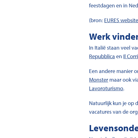
feestdagen en in Ne
(bron:
EURES websit
Werk vinde
In Italië staan veel 
Repubblica
en
Il Corr
Een andere manier om
Monster
maar ook vi
Lavoroturismo
.
Natuurlijk kun je op
vacatures van de org
Levensond