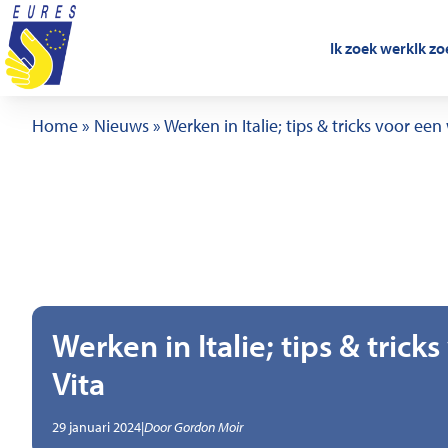
Ga naar de inhoud
Ik zoek werk
Ik z
Home
»
Nieuws
»
Werken in Italie; tips & tricks voor ee
Werken in Italie; tips & tric
Vita
,
Geschreven door
29 januari 2024
|
Door
Gordon Moir