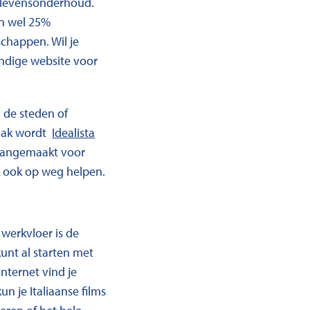
an levensonderhoud.
an wel 25%
schappen. Wil je
ndige website voor
 de steden of
Vaak wordt
Idealista
n aangemaakt voor
ak ook op weg helpen.
werkvloer is de
kunt al starten met
nternet vind je
kun je Italiaanse films