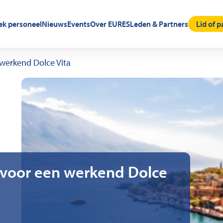
oek personeel
Nieuws
Events
Over EURES
Leden & Partners
Lid of 
n werkend Dolce Vita
ks voor een werkend Dolce