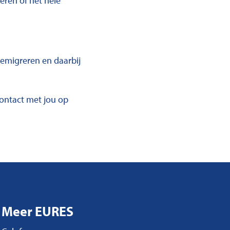
teren of het hele
n emigreren en daarbij
ontact met jou op
Meer EURES