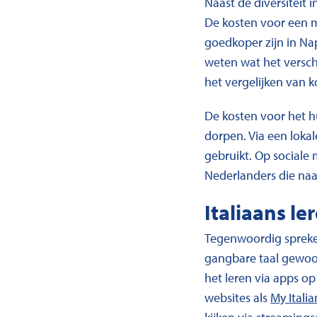
Naast de diversiteit 
De kosten voor een m
goedkoper zijn in Na
weten wat het verschi
het vergelijken van k
De kosten voor het h
dorpen. Via een loka
gebruikt. Op sociale
Nederlanders die naa
Italiaans le
Tegenwoordig spreken
gangbare taal gewoon 
het leren via apps o
websites als
My Itali