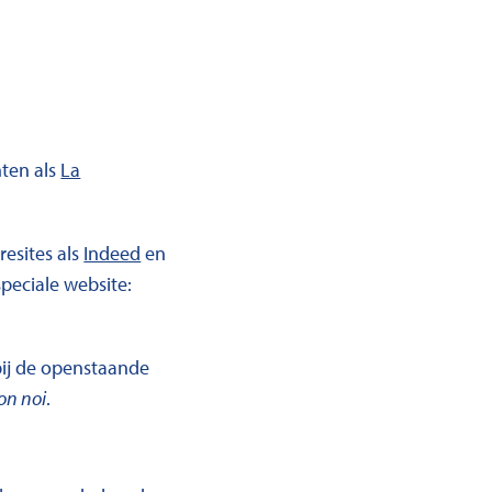
nten als
La
esites als
Indeed
en
speciale website:
bij de openstaande
on noi
.