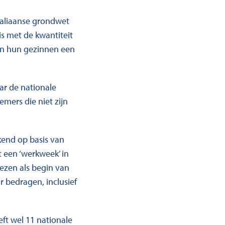
Italiaanse grondwet
s met de kwantiteit
 en hun gezinnen een
ar de nationale
mers die niet zijn
kend op basis van
 een ‘werkweek’ in
iezen als begin van
 bedragen, inclusief
eft wel 11 nationale