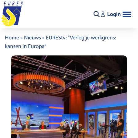
Ga naar de inhoud
Login
Zoeken
Home
»
Nieuws
»
EUREStv: “Verleg je werkgrens:
kansen in Europa”