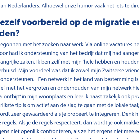
an Nederlanders. Alhoewel onze humor vaak net iets te direc
jezelf voorbereid op de migratie e
nden?
begonnen met het zoeken naar werk. Via online vacatures h
rdoor had ik ondersteuning van het bedrijf dat mij had aang
angrijke zaken. Ik ben zelf met mijn ‘hele hebben en houden
huisd. Mijn voordeel was dat ik zowel mijn Zwitserse vriend
e ondersteunen. Een netwerk in het land van bestemming is 
ief met het vergroten en onderhouden van mijn netwerk hier
-ontbijt” in mijn woonplaats en leer ik naast zakelijk ook 
jkste tip is om actief aan de slag te gaan met de lokale taal;
ordt zeer gewaardeerd als je probeert te integreren. Denk hi
regels. Als je de regels respecteert, dan wordt je ook makke
gens niet openlijk confronteren, als ze het ergens niet mee e