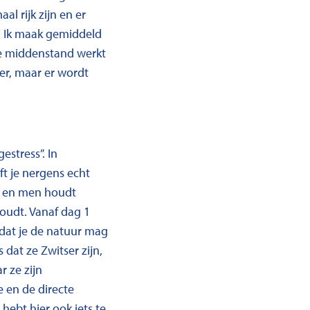
al rijk zijn en er
. Ik maak gemiddeld
De middenstand werkt
er, maar er wordt
estress”. In
ft je nergens echt
es en men houdt
houdt. Vanaf dag 1
 dat je de natuur mag
 dat ze Zwitser zijn,
 ze zijn
e en de directe
hebt hier ook iets te