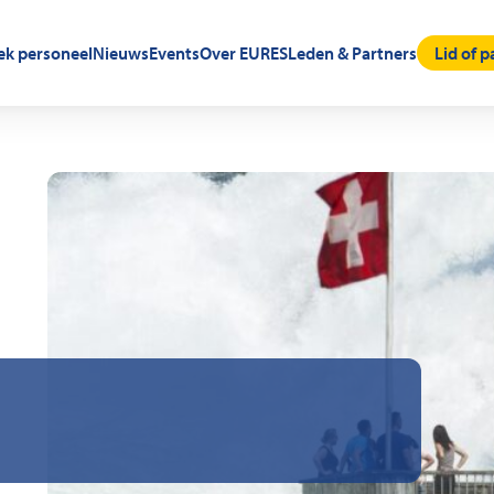
oek personeel
Nieuws
Events
Over EURES
Leden & Partners
Lid of 