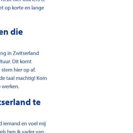
et op korte en lange
en die
ing in Zwitserland
ltuur. Dit komt
stem hier op af.
 de taal machtig! Kom
e werken.
tserland te
rd iemand en voel mij
els ben ik vader van