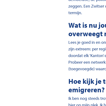
zeggen. Een Zwitser 
termijn.
Wat is nu j
overweegt n
Lees je goed in en o
zijn extreem: per reg
doordat elk ‘Kanton’
Probeer een netwerk 
(toegevoegde) waarde
Hoe kijk je 
emigreren?
Ik ben nog steeds tro
hier op mijn plek. Ik