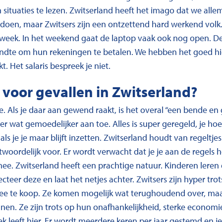
situaties te lezen. Zwitserland heeft het imago dat we allema
 doen, maar Zwitsers zijn een ontzettend hard werkend volk
 week. In het weekend gaat de laptop vaak ook nog open. 
rondte om hun rekeningen te betalen. We hebben het goed hi
. Het salaris bespreek je niet.
 voor gevallen in Zwitserland?
Als je daar aan gewend raakt, is het overal “een bende en g
er wat gemoedelijker aan toe. Alles is super geregeld, je hoe
s je je maar blijft inzetten. Zwitserland houdt van regeltj
twoordelijk voor. Er wordt verwacht dat je je aan de regels 
mee. Zwitserland heeft een prachtige natuur. Kinderen leren
teer deze en laat het netjes achter. Zwitsers zijn hyper trots
ee te koop. Ze komen mogelijk wat terughoudend over, maar
nen. Ze zijn trots op hun onafhankelijkheid, sterke economi
ek leeft hier. Er wordt meerdere keren per jaar gestemd en je 