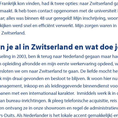
ankrijk kon vinden, had ik twee opties: naar Zwitserland gaa
maakt. Ik heb toen contact opgenomen met de universiteit 
ar; alles was binnen 48 uur geregeld! Mijn inschrijving, woo
 kijken werd snel en efficiënt verwerkt. Mijn zorgen waren in
Zwitserland.
 je al in Zwitserland en wat doe j
sseling in 2003, ben ik terug naar Nederland gegaan maar h
jn opleiding afrondde en mijn eerste werkervaring opdeed, w
esloten we om naar Zwitserland te gaan. De liefde mocht hel
 mijn draai gevonden en besloot te blijven. Ik woon hier nu d
anagement, inkoop en als leidinggevende binnendienst voor
anen met een internationaal karakter. Inmiddels werk ik in 
n bureau-inrichtingen. Ik pleeg telefonische acquisitie, rei
en ontvang ze in onze showroom en regel de administratiev
rs-Duits. Als Nederlander is het lokale accent gemakkelijk(-er