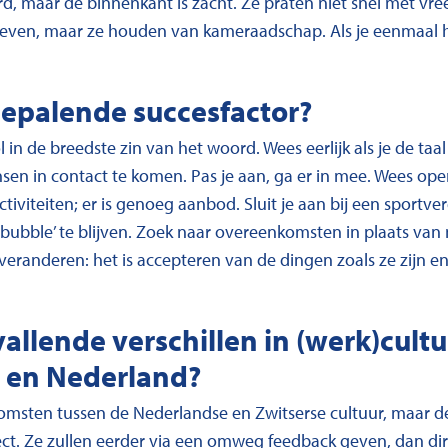
ard, maar de binnenkant is zacht. Ze praten niet snel met vr
even, maar ze houden van kameraadschap. Als je eenmaal 
bepalende succesfactor?
 in de breedste zin van het woord. Wees eerlijk als je de taal
n in contact te komen. Pas je aan, ga er in mee. Wees open e
iviteiten; er is genoeg aanbod. Sluit je aan bij een sportv
 bubble’ te blijven. Zoek naar overeenkomsten in plaats van 
eranderen: het is accepteren van de dingen zoals ze zijn en
vallende verschillen in (werk)cult
 en Nederland?
komsten tussen de Nederlandse en Zwitserse cultuur, maar de
ect. Ze zullen eerder via een omweg feedback geven, dan dir