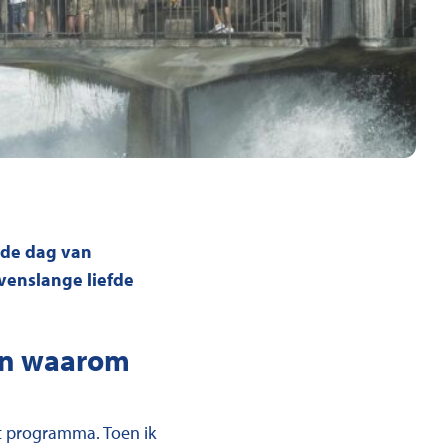
p de dag van
venslange liefde
 en waarom
et programma. Toen ik