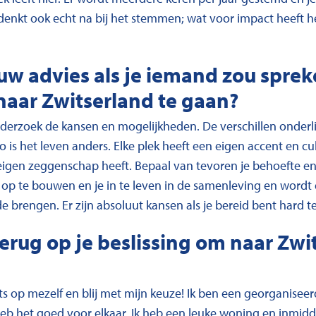
denkt ook echt na bij het stemmen; wat voor impact heeft h
ouw advies als je iemand zou sprek
aar Zwitserland te gaan?
nderzoek de kansen en mogelijkheden. De verschillen onderl
io is het leven anders. Elke plek heeft een eigen accent en cu
 eigen zeggenschap heeft. Bepaal van tevoren je behoefte en 
op te bouwen en je in te leven in de samenleving en wordt
 brengen. Er zijn absoluut kansen als je bereid bent hard t
terug op je beslissing om naar Zwi
ts op mezelf en blij met mijn keuze! Ik ben een georganisee
 heb het goed voor elkaar. Ik heb een leuke woning en inmidd