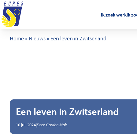
Ga naar de inhoud
Ik zoek werk
Ik z
Home
»
Nieuws
»
Een leven in Zwitserland
Een leven in Zwitserland
,
Geschreven door
10 juli 2024
|
Door
Gordon Moir