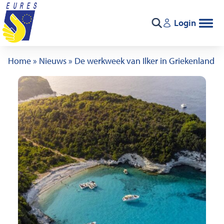
Ga naar de inhoud
Login
Zoeken
Home
»
Nieuws
»
De werkweek van Ilker in Griekenland